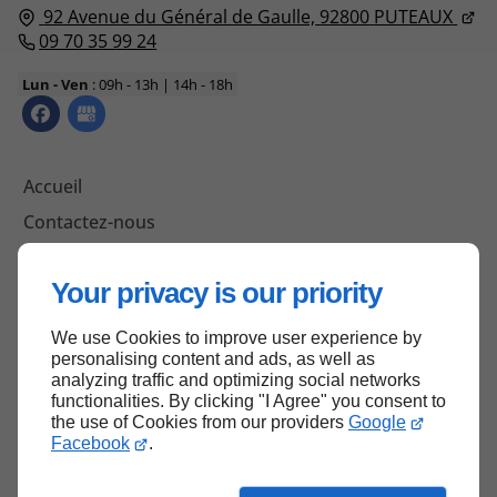
92 Avenue du Général de Gaulle,
92800
PUTEAUX
09 70 35 99 24
Lun - Ven
: 09h - 13h | 14h - 18h
Accueil
Contactez-nous
Mentions légales
Your privacy is our priority
Plan du site
We use Cookies to improve user experience by
personalising content and ads, as well as
analyzing traffic and optimizing social networks
Haut de page
functionalities. By clicking "I Agree" you consent to
the use of Cookies from our providers
Google
Facebook
.