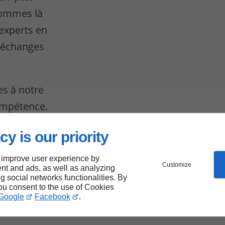
sommes là
 experts en
s échanges
s à notre
compétence.
cy is our priority
de
 improve user experience by
Customize
nt and ads, as well as analyzing
ng social networks functionalities. By
 aux
you consent to the use of Cookies
Google
Facebook
.