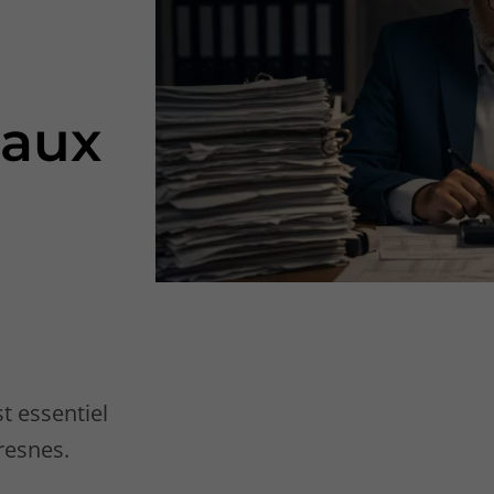
 aux
t essentiel
uresnes.