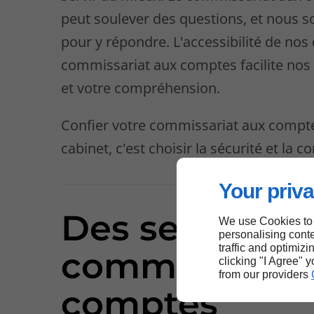
peut soulever des questions, et nous 
pour y répondre. L'accessibilité de nos
commissariat aux comptes facilite no
et votre compréhension.
Confier votre commissariat aux compte
cabinet, c'est choisir la sécurité et la 
Your priva
Des services 
We use Cookies to
personalising conte
traffic and optimizi
commissariat
clicking "I Agree" 
from our providers
comptes