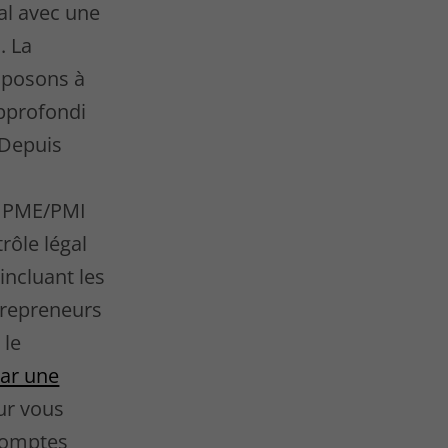
al avec une
. La
oposons à
approfondi
 Depuis
s PME/PMI
rôle légal
incluant les
trepreneurs
 le
par une
ur vous
 comptes