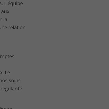
s. L'équipe
 aux
r la
une relation
omptes
x. Le
nos soins
régularité
ins en