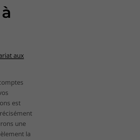
 à
riat aux
 comptes
 vos
nons est
précisément
urons une
dèlement la