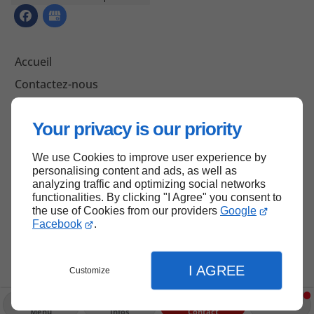
Accueil
Contactez-nous
Mentions légales
Your privacy is our priority
Plan du site
We use Cookies to improve user experience by
personalising content and ads, as well as
analyzing traffic and optimizing social networks
Haut de page
functionalities. By clicking "I Agree" you consent to
the use of Cookies from our providers
Google
Facebook
.
I AGREE
Customize
Menu
Infos
Contact